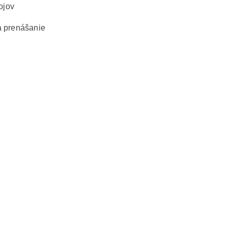
ojov
a prenášanie