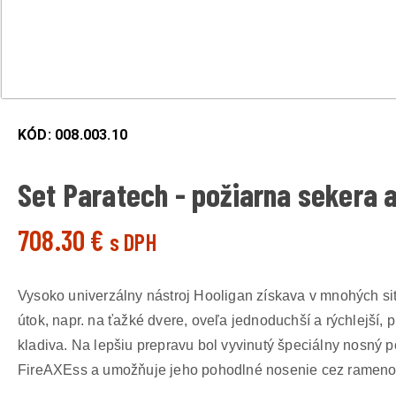
KÓD: 008.003.10
Set Paratech - požiarna sekera a
708.30 €
s DPH
Vysoko univerzálny nástroj Hooligan získava v mnohých sit
útok, napr. na ťažké dvere, oveľa jednoduchší a rýchlejší
kladiva. Na lepšiu prepravu bol vyvinutý špeciálny nosný 
FireAXEss a umožňuje jeho pohodlné nosenie cez rameno.