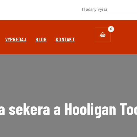
0
VÝPREDAJ
BLOG
KONTAKT
a sekera a Hooligan To