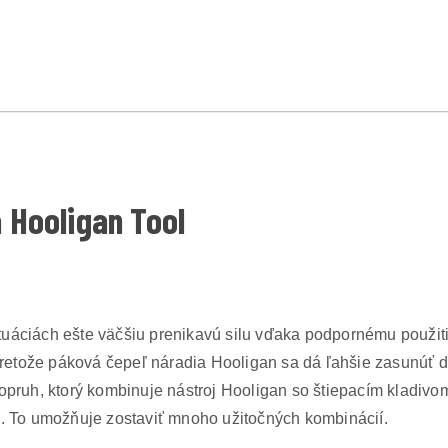
 Hooligan Tool
uáciách ešte väčšiu prenikavú silu vďaka podpornému použiti
, pretože páková čepeľ náradia Hooligan sa dá ľahšie zasunúť
popruh, ktorý kombinuje nástroj Hooligan so štiepacím kladiv
 To umožňuje zostaviť mnoho užitočných kombinácií.