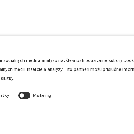
ií sociálnych médií a analýzu návštevnosti používame súbory cook
lnych médií, inzercie a analýzy. Títo partneri môžu príslušné info
 služby.
istiky
Marketing