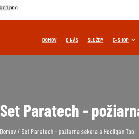
DOMOV
O NÁS
SLUŽBY
E-SHOP
Set Paratech - požiarn
Domov / Set Paratech - požiarna sekera a Hooligan Tool