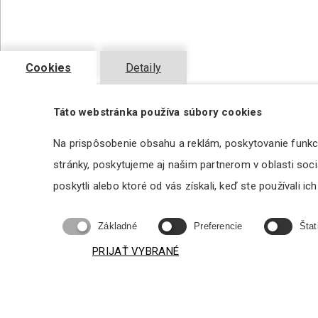
Cookies
Detaily
Táto webstránka používa súbory cookies
1004.20 €
Set Paratech - náradie TNT Tool a Hooligan Tool
Na prispôsobenie obsahu a reklám, poskytovanie funkc
stránky, poskytujeme aj našim partnerom v oblasti sociá
poskytli alebo ktoré od vás získali, keď ste používali ich
Základné
Preferencie
Štat
PRIJAŤ VYBRANÉ