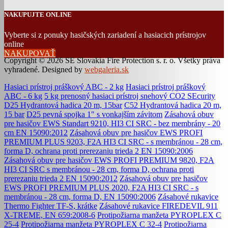
NAKUPUJTE ONLINE
Vyberte si z ponuky hasičských zariadení a hasiacich prístrojov
online
NAKUPOVAŤ
Copyright © 2026 SE Slovakia Fire Protection s. r. o. Všetky práva
vyhradené. Designed by
webgaleria.sk
Hasiaci prístroj práškový ABC - 2 kg
Hasiaci prístroj práškový
ABC - 6 kg
5 kg prenosný hasiaci prístroj snehový CO2 SEcurity
D25 Hydrantová hadica 20 m, 15bar
C52 Hydrantová hadica 20 m,
15 bar
D25 pevná spojka 1" s vonkajším závitom
Zásahová obuv
pre hasičov EWS Standart 9210, HI3 CI SRC - bez membrány - 20
cm EN 15090:2012
Zásahová obuv pre hasičov EWS PROFI
PREMIUM PLUS 9203, F2A HI3 CI SRC - s membránou - 28 cm,
forma D, ochrana proti prerezaniu trieda 2 EN 15090:2006
Zásahová obuv pre hasičov EWS PROFI PREMIUM 9820, F2A
HI3 CI SRC s membránou - 28 cm, forma D, ochrana proti
prerezaniu trieda 2 EN 15090:2012
Zásahová obuv pre hasičov
EWS PROFI PREMIUM PLUS 2020, F2A HI3 CI SRC - s
membránou - 28 cm, forma D, EN 15090:2006
Zásahové rukavice
Thermo Fighter TF-S, krátke
Zásahové rukavice FIREDEVIL 911
X-TREME, EN 659:2008-6
Protipožiarna manžeta PYROPLEX C
25-4
Protipožiarna manžeta PYROPLEX C 32-4
Protipožiarna