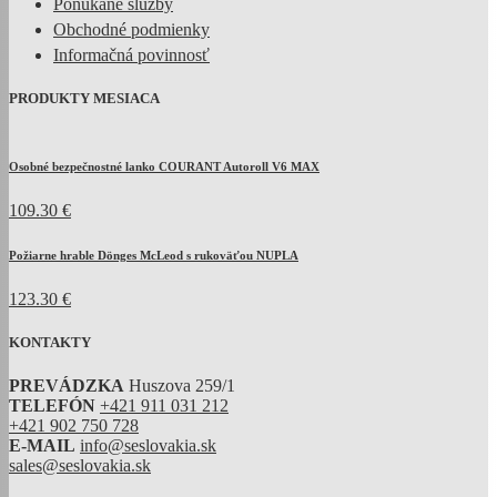
Ponúkané služby
Obchodné podmienky
Informačná povinnosť
PRODUKTY MESIACA
Osobné bezpečnostné lanko COURANT Autoroll V6 MAX
109.30 €
Požiarne hrable Dönges McLeod s rukoväťou NUPLA
123.30 €
KONTAKTY
PREVÁDZKA
Huszova 259/1
TELEFÓN
+421 911 031 212
+421 902 750 728
E-MAIL
info@seslovakia.sk
sales@seslovakia.sk