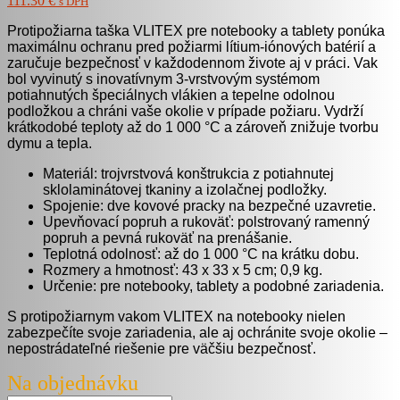
111.30 €
s DPH
Protipožiarna taška VLITEX pre notebooky a tablety ponúka
maximálnu ochranu pred požiarmi lítium-iónových batérií a
zaručuje bezpečnosť v každodennom živote aj v práci. Vak
bol vyvinutý s inovatívnym 3-vrstvovým systémom
potiahnutých špeciálnych vlákien a tepelne odolnou
podložkou a chráni vaše okolie v prípade požiaru. Vydrží
krátkodobé teploty až do 1 000 °C a zároveň znižuje tvorbu
dymu a tepla.
Materiál: trojvrstvová konštrukcia z potiahnutej
sklolaminátovej tkaniny a izolačnej podložky.
Spojenie: dve kovové pracky na bezpečné uzavretie.
Upevňovací popruh a rukoväť: polstrovaný ramenný
popruh a pevná rukoväť na prenášanie.
Teplotná odolnosť: až do 1 000 °C na krátku dobu.
Rozmery a hmotnosť: 43 x 33 x 5 cm; 0,9 kg.
Určenie: pre notebooky, tablety a podobné zariadenia.
S protipožiarnym vakom VLITEX na notebooky nielen
zabezpečíte svoje zariadenia, ale aj ochránite svoje okolie –
nepostrádateľné riešenie pre väčšiu bezpečnosť.
Na objednávku