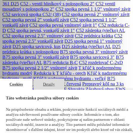
361 D25
C52 - ventil hliníkový s polospojkou 2"
C52 ventil
mosadzný s polospojkou 2"
C52 spojka pevná 1 1/2" vnútorný závit
C52 savicová spojka C52/ (38)
C52 spojka pevná 2" vnútorný závit
C52 spojka pevná 2" vonkajší závit
C52 spojka pevná 1 1/2"
vonkajší závit
C52 spojka pevná vnútorný závit 1"
C52 redukcia C-
D
C52 spojka pevná, vonkajší závit 1"
C52 záslepka (viečko) AL
C52 spojka pevná 2.5" vnútorný závit
C52 prúdnica krátka
C52
spojka pevná 2.5" vonkajší závit
D25 spojka pevná 1" vnútorný
závit
D25 spojka savicová, kus
D25 záslepka (viečko) AL
D25
prúdnica krátka s polospojkou
B75 spojka pevná 3" vnútorný závit
B75 spojka pevná 3" vonkajší závit
B75 spojka savicová 3"
B75
záslepka (viečko) AL
B75 redukcia B-C
C52 rozdelovač C-2xD
B75 spojka pevná 2 1/2" vnútorný závit
T kľúč k podzemnému
hydrantu modrý
Redukcia k T kľúču - orech
Kľúč k nadzemnému
hydrantu - malý
Kľúč k nadzemnému hydrantu - veľký
B75
Požiarna hadica 20m POLYDUR červená
Prepravný kôš na 3 ks
Cookies
Detaily
hadice C52
Protipožiarna deka SE Slovakia
Zásahová obuv EWS
Profi-Premium PLUS BE
Windstopper® bunda OFFICER
Vešiak
Táto webstránka používa súbory cookies
na hasiaci prístroj 4 kg / 6 kg
B75 Zásahová hadica 20m SWISS,
biela
Nálepka HZ - Návod na obsluhu
Zhromaždisko - tabuľka
Na prispôsobenie obsahu a reklám, poskytovanie funkcií sociálnych médií a
20x20
Nálepka SUCHOVOD
Požiarna kniha
Montáž hasiacich
analýzu návštevnosti používame súbory cookie. Informácie o tom, ako
prístrojov
Vyradenie hasiaceho prístroja
Tlaková skúška hasiaceho
používate naše webové stránky, poskytujeme aj našim partnerom v oblasti
prístroja
Kontrola hadicového navijaku
Kontrola podzemného
sociálnych médií, inzercie a analýzy. Títo partneri môžu príslušné informácie
hydrantu
Kontrola nadzemného hydrantu
Bunda BE-MOTION
skombinovať s ďalšími údajmi, ktoré ste im poskytli alebo ktoré od vás získali,
SOFTSHELL XL
Plastový podstavec k hasiacemu prístroju 6 kg