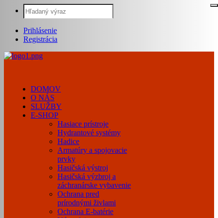
Prihlásenie
Registrácia
0
DOMOV
O NÁS
SLUŽBY
E-SHOP
Hasiace prístroje
Hydrantové systémy
Hadice
Armatúry a spojovacie
prvky
Hasičská výstroj
Hasičská výzbroj a
záchranárske vybavenie
Ochrana pred
prírodnými živlami
Ochrana E-batérie