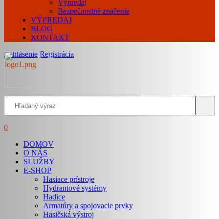
Výpredaj
Bezpečnostné značenie
VÝPREDAJ
BLOG
KONTAKT
Prihlásenie
Registrácia
0
DOMOV
O NÁS
SLUŽBY
E-SHOP
Hasiace prístroje
Hydrantové systémy
Hadice
Armatúry a spojovacie prvky
Hasičská výstroj