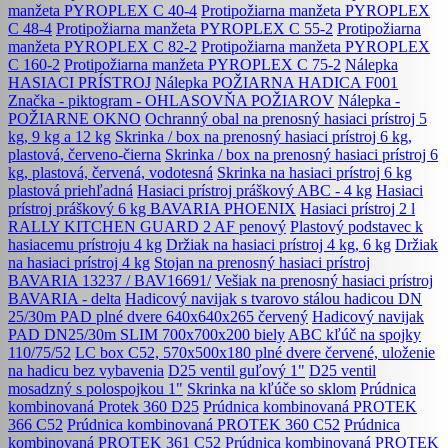
manžeta PYROPLEX C 40-4
Protipožiarna manžeta PYROPLEX
C 48-4
Protipožiarna manžeta PYROPLEX C 55-2
Protipožiarna
manžeta PYROPLEX C 82-2
Protipožiarna manžeta PYROPLEX
C 160-2
Protipožiarna manžeta PYROPLEX C 75-2
Nálepka
HASIACI PRÍSTROJ
Nálepka POŽIARNA HADICA F001
Značka - piktogram - OHLASOVŇA POŽIAROV
Nálepka -
POŽIARNE OKNO
Ochranný obal na prenosný hasiaci prístroj 5
kg, 9 kg a 12 kg
Skrinka / box na prenosný hasiaci prístroj 6 kg,
plastová, červeno-čierna
Skrinka / box na prenosný hasiaci prístroj 6
kg, plastová, červená, vodotesná
Skrinka na hasiaci prístroj 6 kg
plastová priehľadná
Hasiaci prístroj práškový ABC - 4 kg
Hasiaci
prístroj práškový 6 kg BAVARIA PHOENIX
Hasiaci prístroj 2 l
RALLY KITCHEN GUARD 2 AF penový
Plastový podstavec k
hasiacemu prístroju 4 kg
Držiak na hasiaci prístroj 4 kg, 6 kg
Držiak
na hasiaci prístroj 4 kg
Stojan na prenosný hasiaci prístroj
BAVARIA 13237 / BAV16691/
Vešiak na prenosný hasiaci prístroj
BAVARIA - delta
Hadicový navijak s tvarovo stálou hadicou DN
25/30m PAD plné dvere 640x640x265 červený
Hadicový navijak
PAD DN25/30m SLIM 700x700x200 biely
ABC kľúč na spojky
110/75/52
LC box C52, 570x500x180 plné dvere červené, uloženie
na hadicu bez vybavenia
D25 ventil guľový 1"
D25 ventil
mosadzný s polospojkou 1"
Skrinka na kľúče so sklom
Prúdnica
kombinovaná Protek 360 D25
Prúdnica kombinovaná PROTEK
366 C52
Prúdnica kombinovaná PROTEK 360 C52
Prúdnica
kombinovaná PROTEK 361 C52
Prúdnica kombinovaná PROTEK