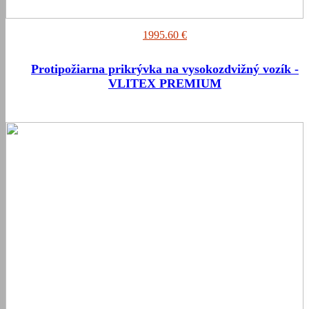
1995.60 €
Protipožiarna prikrývka na vysokozdvižný vozík -
VLITEX PREMIUM