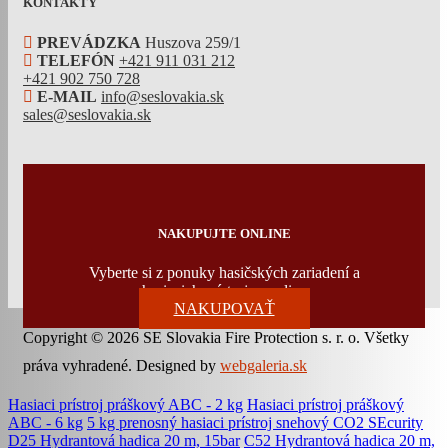
KONTAKTY
PREVÁDZKA
Huszova 259/1
TELEFÓN
+421 911 031 212
+421 902 750 728
E-MAIL
info@seslovakia.sk
sales@seslovakia.sk
NAKUPUJTE ONLINE
Vyberte si z ponuky hasičských zariadení a
hasiacich prístrojov online
NAKUPOVAŤ
Copyright © 2026 SE Slovakia Fire Protection s. r. o. Všetky
práva vyhradené. Designed by
webgaleria.sk
Hasiaci prístroj práškový ABC - 2 kg
Hasiaci prístroj práškový
ABC - 6 kg
5 kg prenosný hasiaci prístroj snehový CO2 SEcurity
D25 Hydrantová hadica 20 m, 15bar
C52 Hydrantová hadica 20 m,