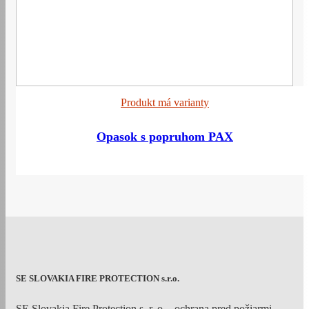
Produkt má varianty
Opasok s popruhom PAX
SE SLOVAKIA FIRE PROTECTION s.r.o.
SE Slovakia Fire Protection s. r. o. - ochrana pred požiarmi,