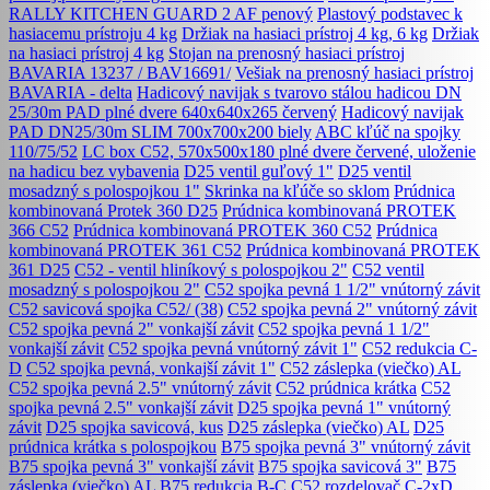
RALLY KITCHEN GUARD 2 AF penový
Plastový podstavec k
hasiacemu prístroju 4 kg
Držiak na hasiaci prístroj 4 kg, 6 kg
Držiak
na hasiaci prístroj 4 kg
Stojan na prenosný hasiaci prístroj
BAVARIA 13237 / BAV16691/
Vešiak na prenosný hasiaci prístroj
BAVARIA - delta
Hadicový navijak s tvarovo stálou hadicou DN
25/30m PAD plné dvere 640x640x265 červený
Hadicový navijak
PAD DN25/30m SLIM 700x700x200 biely
ABC kľúč na spojky
110/75/52
LC box C52, 570x500x180 plné dvere červené, uloženie
na hadicu bez vybavenia
D25 ventil guľový 1"
D25 ventil
mosadzný s polospojkou 1"
Skrinka na kľúče so sklom
Prúdnica
kombinovaná Protek 360 D25
Prúdnica kombinovaná PROTEK
366 C52
Prúdnica kombinovaná PROTEK 360 C52
Prúdnica
kombinovaná PROTEK 361 C52
Prúdnica kombinovaná PROTEK
361 D25
C52 - ventil hliníkový s polospojkou 2"
C52 ventil
mosadzný s polospojkou 2"
C52 spojka pevná 1 1/2" vnútorný závit
C52 savicová spojka C52/ (38)
C52 spojka pevná 2" vnútorný závit
C52 spojka pevná 2" vonkajší závit
C52 spojka pevná 1 1/2"
vonkajší závit
C52 spojka pevná vnútorný závit 1"
C52 redukcia C-
D
C52 spojka pevná, vonkajší závit 1"
C52 záslepka (viečko) AL
C52 spojka pevná 2.5" vnútorný závit
C52 prúdnica krátka
C52
spojka pevná 2.5" vonkajší závit
D25 spojka pevná 1" vnútorný
závit
D25 spojka savicová, kus
D25 záslepka (viečko) AL
D25
prúdnica krátka s polospojkou
B75 spojka pevná 3" vnútorný závit
B75 spojka pevná 3" vonkajší závit
B75 spojka savicová 3"
B75
záslepka (viečko) AL
B75 redukcia B-C
C52 rozdelovač C-2xD