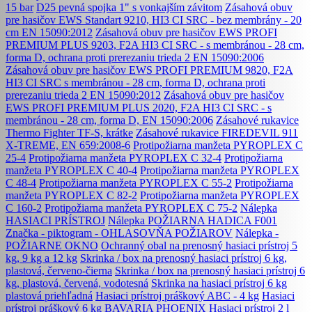
15 bar
D25 pevná spojka 1" s vonkajším závitom
Zásahová obuv
pre hasičov EWS Standart 9210, HI3 CI SRC - bez membrány - 20
cm EN 15090:2012
Zásahová obuv pre hasičov EWS PROFI
PREMIUM PLUS 9203, F2A HI3 CI SRC - s membránou - 28 cm,
forma D, ochrana proti prerezaniu trieda 2 EN 15090:2006
Zásahová obuv pre hasičov EWS PROFI PREMIUM 9820, F2A
HI3 CI SRC s membránou - 28 cm, forma D, ochrana proti
prerezaniu trieda 2 EN 15090:2012
Zásahová obuv pre hasičov
EWS PROFI PREMIUM PLUS 2020, F2A HI3 CI SRC - s
membránou - 28 cm, forma D, EN 15090:2006
Zásahové rukavice
Thermo Fighter TF-S, krátke
Zásahové rukavice FIREDEVIL 911
X-TREME, EN 659:2008-6
Protipožiarna manžeta PYROPLEX C
25-4
Protipožiarna manžeta PYROPLEX C 32-4
Protipožiarna
manžeta PYROPLEX C 40-4
Protipožiarna manžeta PYROPLEX
C 48-4
Protipožiarna manžeta PYROPLEX C 55-2
Protipožiarna
manžeta PYROPLEX C 82-2
Protipožiarna manžeta PYROPLEX
C 160-2
Protipožiarna manžeta PYROPLEX C 75-2
Nálepka
HASIACI PRÍSTROJ
Nálepka POŽIARNA HADICA F001
Značka - piktogram - OHLASOVŇA POŽIAROV
Nálepka -
POŽIARNE OKNO
Ochranný obal na prenosný hasiaci prístroj 5
kg, 9 kg a 12 kg
Skrinka / box na prenosný hasiaci prístroj 6 kg,
plastová, červeno-čierna
Skrinka / box na prenosný hasiaci prístroj 6
kg, plastová, červená, vodotesná
Skrinka na hasiaci prístroj 6 kg
plastová priehľadná
Hasiaci prístroj práškový ABC - 4 kg
Hasiaci
prístroj práškový 6 kg BAVARIA PHOENIX
Hasiaci prístroj 2 l