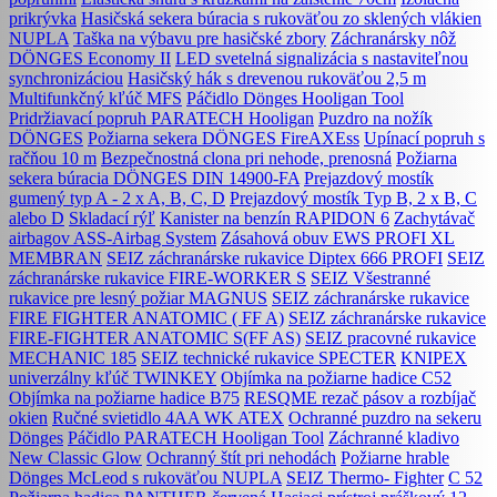
prikrývka
Hasičská sekera búracia s rukoväťou zo sklených vlákien
NUPLA
Taška na výbavu pre hasičské zbory
Záchranársky nôž
DÖNGES Economy II
LED svetelná signalizácia s nastaviteľnou
synchronizáciou
Hasičský hák s drevenou rukoväťou 2,5 m
Multifunkčný kľúč MFS
Páčidlo Dönges Hooligan Tool
Pridržiavací popruh PARATECH Hooligan
Puzdro na nožík
DÖNGES
Požiarna sekera DÖNGES FireAXEss
Upínací popruh s
račňou 10 m
Bezpečnostná clona pri nehode, prenosná
Požiarna
sekera búracia DÖNGES DIN 14900-FA
Prejazdový mostík
gumený typ A - 2 x A, B, C, D
Prejazdový mostík Typ B, 2 x B, C
alebo D
Skladací rýľ
Kanister na benzín RAPIDON 6
Zachytávač
airbagov ASS-Airbag System
Zásahová obuv EWS PROFI XL
MEMBRAN
SEIZ záchranárske rukavice Diptex 666 PROFI
SEIZ
záchranárske rukavice FIRE-WORKER S
SEIZ Všestranné
rukavice pre lesný požiar MAGNUS
SEIZ záchranárske rukavice
FIRE FIGHTER ANATOMIC ( FF A)
SEIZ záchranárske rukavice
FIRE-FIGHTER ANATOMIC S(FF AS)
SEIZ pracovné rukavice
MECHANIC 185
SEIZ technické rukavice SPECTER
KNIPEX
univerzálny kľúč TWINKEY
Objímka na požiarne hadice C52
Objímka na požiarne hadice B75
RESQME rezač pásov a rozbíjač
okien
Ručné svietidlo 4AA WK ATEX
Ochranné puzdro na sekeru
Dönges
Páčidlo PARATECH Hooligan Tool
Záchranné kladivo
New Classic Glow
Ochranný štít pri nehodách
Požiarne hrable
Dönges McLeod s rukoväťou NUPLA
SEIZ Thermo- Fighter
C 52