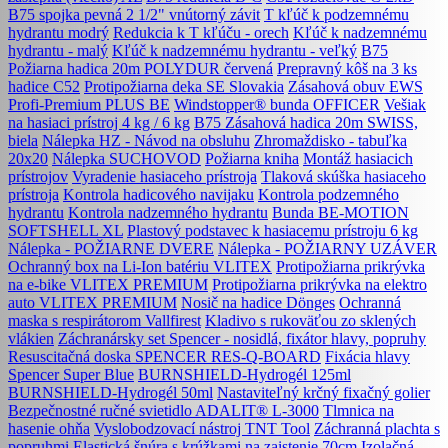
B75 spojka pevná 2 1/2" vnútorný závit
T kľúč k podzemnému
hydrantu modrý
Redukcia k T kľúču - orech
Kľúč k nadzemnému
hydrantu - malý
Kľúč k nadzemnému hydrantu - veľký
B75
Požiarna hadica 20m POLYDUR červená
Prepravný kôš na 3 ks
hadice C52
Protipožiarna deka SE Slovakia
Zásahová obuv EWS
Profi-Premium PLUS BE
Windstopper® bunda OFFICER
Vešiak
na hasiaci prístroj 4 kg / 6 kg
B75 Zásahová hadica 20m SWISS,
biela
Nálepka HZ - Návod na obsluhu
Zhromaždisko - tabuľka
20x20
Nálepka SUCHOVOD
Požiarna kniha
Montáž hasiacich
prístrojov
Vyradenie hasiaceho prístroja
Tlaková skúška hasiaceho
prístroja
Kontrola hadicového navijaku
Kontrola podzemného
hydrantu
Kontrola nadzemného hydrantu
Bunda BE-MOTION
SOFTSHELL XL
Plastový podstavec k hasiacemu prístroju 6 kg
Nálepka - POŽIARNE DVERE
Nálepka - POŽIARNY UZÁVER
Ochranný box na Li-Ion batériu VLITEX
Protipožiarna prikrývka
na e-bike VLITEX PREMIUM
Protipožiarna prikrývka na elektro
auto VLITEX PREMIUM
Nosič na hadice Dönges
Ochranná
maska s respirátorom Vallfirest
Kladivo s rukoväťou zo sklených
vlákien
Záchranársky set Spencer - nosidlá, fixátor hlavy, popruhy
Resuscitačná doska SPENCER RES-Q-BOARD
Fixácia hlavy
Spencer Super Blue
BURNSHIELD-Hydrogél 125ml
BURNSHIELD-Hydrogél 50ml
Nastaviteľný krčný fixačný golier
Bezpečnostné ručné svietidlo ADALIT® L-3000
Tlmnica na
hasenie ohňa
Vyslobodzovací nástroj TNT Tool
Záchranná plachta s
popruhmi
Elastická šnúra s krúžkami na zaistenie 70cm
Izolačná