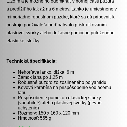
1,25 m a je možné ho odomknúť v hornej časti puzdra
a predĺžiť ho tak až na 6 metrov. Lanko je umiestnené v
mimoriadne robustnom puzdre, ktoré sa dá pripevniť k
postroju používateľa buď natrvalo priskrutkovaním
plastovej svorky alebo dočasne pomocou priloženého
elastickej slučky.
Technická špecifikácia:
Nehorľavé lanko, dĺžka: 6 m
Zámok lana po 1,25 m
Robustné puzdro zo zosilneného polyamidu
Kovová karabína na prispôsobenie vodiacemu
lanu
Prispôsobenie pomocou elastickej slučky
(variabilné) alebo plastovej svorky (pevné
uchytenie)
Rozmery: 150 x 160 x 120 mm
Hmotnosť: 565 g