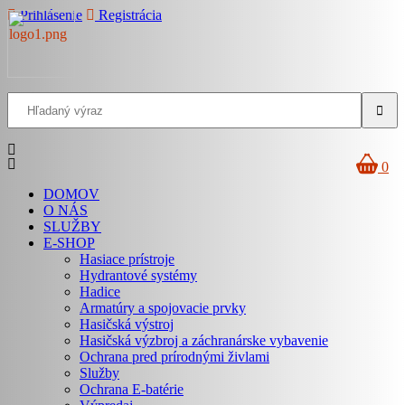
Prihlásenie
Registrácia
0
DOMOV
O NÁS
SLUŽBY
E-SHOP
Hasiace prístroje
Hydrantové systémy
Hadice
Armatúry a spojovacie prvky
Hasičská výstroj
Hasičská výzbroj a záchranárske vybavenie
Ochrana pred prírodnými živlami
Služby
Ochrana E-batérie