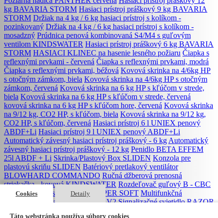
Požiarna hadica PANTHER červená
Hasiaci prístroj práškový 12
kg BAVARIA STORM
Hasiaci prístroj práškový 9 kg BAVARIA
STORM
Držiak na 4 kg / 6 kg hasiaci prístroj s kolíkom -
pozinkovaný
Držiak na 4 kg / 6 kg hasiaci prístroj s kolíkom -
mosadzný
Prúdnica penová kombinovaná S4/M4 s guľovým
ventilom KINDSWATER
Hasiaci prístroj práškový 6 kg BAVARIA
STORM
HASIACI KLINEC na hasenie lesného požiaru
Čiapka s
reflexnými prvkami - červená
Čiapka s reflexnými prvkami, modrá
Čiapka s reflexnými prvkami, béžová
Kovová skrinka na 4/6kg HP
s otočným zámkom, biela
Kovová skrinka na 4/6kg HP s otočným
zámkom, červená
Kovová skrinka na 6 kg HP s kľúčom v strede,
biela
Kovová skrinka na 6 kg HP s kľúčom v strede, červená
kovová skrinka na 6 kg HP s kľúčom hore, červená
Kovová skrinka
na 9/12 kg, CO2 HP, s kľúčom, biela
Kovová skrinka na 9/12 kg,
CO2 HP, s kľúčom, červená
Hasiaci prístroj 6 l UNIEX penový
ABDF+Li
Hasiaci prístroj 9 l UNIEX penový ABDF+Li
Automatický závesný hasiaci prístroj práškový - 6 kg
Automatický
závesný hasiaci prístroj práškový - 12 kg
Penidlo BETA EFFEM
25l ABDF + Li
Skrinka/Plastový Box SLIDEN
Konzola pre
plastovú skriňu SLIDEN
Batériový pretlakový ventilátor
BLOWHARD COMMANDO
Ručná džberová prenosná
striekačka - kovová KINDSWATER
Rozdeľovač guľový B - CBC
SEIZ záchranárske rukavice SUPER SOFT
Multifunkčná
Cookies
Detaily
záchranná slučka RHINOEVAC V2
Signalizačné svietidlo RAZOR
LED 3xAA
Ohňovzdorná šatka Buff ®
Zásahové rukavice Elk
Táto webstránka používa súbory cookies