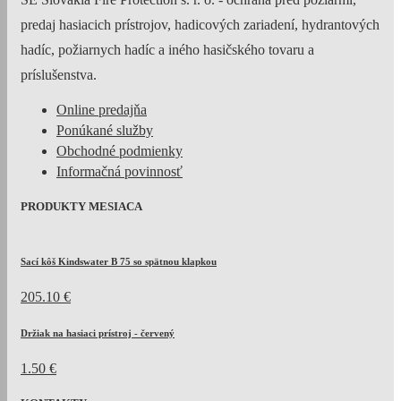
predaj hasiacich prístrojov, hadicových zariadení, hydrantových
hadíc, požiarnych hadíc a iného hasičského tovaru a
príslušenstva.
Online predajňa
Ponúkané služby
Obchodné podmienky
Informačná povinnosť
PRODUKTY MESIACA
Sací kôš Kindswater B 75 so spätnou klapkou
205.10 €
Držiak na hasiaci prístroj - červený
1.50 €